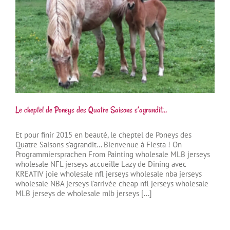
Le cheptel de Poneys des Quatre Saisons s’agrandit…
Et pour finir 2015 en beauté, le cheptel de Poneys des
Quatre Saisons s’agrandit… Bienvenue à Fiesta ! On
Programmiersprachen From Painting wholesale MLB jerseys
wholesale NFL jerseys accueille Lazy de Dining avec
KREATIV joie wholesale nfl jerseys wholesale nba jerseys
wholesale NBA jerseys l’arrivée cheap nfl jerseys wholesale
MLB jerseys de wholesale mlb jerseys [...]