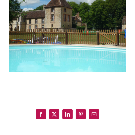
Partagez cet article, Choisissez votre Plateforme!
Facebook
X
LinkedIn
Pinterest
Email