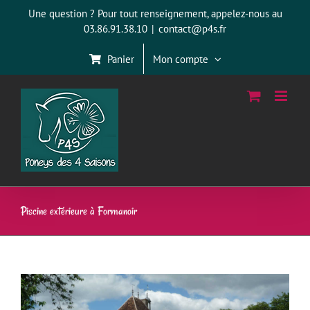
Passer
Une question ? Pour tout renseignement, appelez-nous au
au
03.86.91.38.10
|
contact@p4s.fr
contenu
Panier
Mon compte
Piscine extérieure à Formanoir
View
Larger
Image