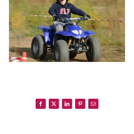
Partagez cet article, Choisissez votre Plateforme!
Facebook
X
LinkedIn
Pinterest
Email