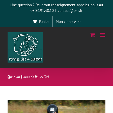
Passer
Une question ? Pour tout renseignement, appelez-nous au
au
03.86.91.38.10
|
contact@p4s.fr
contenu
Panier
Mon compte
Quad au Haras de Val en Pré
View
Larger
Image