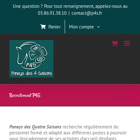
Passer
Une question ? Pour tout renseignement, appelez-nous au
au
03.86.91.38.10
|
contact@p4s.fr
contenu
Panier
Mon compte
Recrutement P4S
Poneys des Quatre Saisons
recherche régulièrement du
personnel formé et adapté aux différents postes à pourvoir
pour l’encadrement de ses activités d’accueil d’enfants.