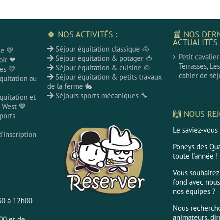
🍀 NOS ACTIVITÉS :
📰 NOS DER
ACTUALITÉS 
Séjour équitation classique 🐴
ce 💚
Petit cavalie
Séjour équitation & potager 🍅
oir ❤
Terrasses, Le
Séjour équitation & cuisine 🍲
es 💛
cahier de séjo
Séjour équitation & petits travaux
quitation au
de la ferme 🐇
Séjours sports mécaniques 🔧
quitation et
 West 💙
🙌 NOUS REJ
ports
Le saviez-vous
'inscription
Poneys des Qua
toute l’année !
Vous souhaitez 
fond avec nous
nos équipes ?
h30 à 12h00
Nous rechercho
animateurs, dir
00 et de