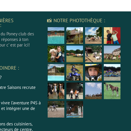
NIÈRES
📸 NOTRE PHOTOTHÈQUE :
:
r du Poney club des
s réponses à ton
ur c’ est par ici!
OINDRE :
 ?
tre Saisons recrute
vivre l’aventure P4S à
 et intégrer une de
ns des cuisiniers,
ecteurs de centre,