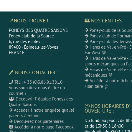
📍NOUS TROUVER :
🏰 NOS CENTRES :
PONEYS DES QUATRE SAISONS
Poney-club de la Sour
Poney-club de la Source
Poney-club de Forman
6, rue des écoles
Poney-club des Terrass
89400 - Épineau-les-Voves
Haras de Val-en-Pré - É
FRANCE
Far West 🩵
Haras de Val-en-Pré - É
sports mécaniques au Far
Haras de Val-en-Pré - S
🖊 NOUS CONTACTER :
mécaniques 💜
Accéder à notre fiche d
Tél. : + 33 (0)3.86.91.38.10
/ sanitaire 🩺
Vous souhaitez nous écrire un
courriel ?
Découvrir l’ équipe Poneys des
Quatre Saisons
🕙 NOS HORAIRES D’
Accéder à notre enquête qualité
OUVERTURE :
parents / enfants
Du lundi au jeudi : de 8
Découvrez nos partenaires
et de 13h30 à 18h00.
Accéder à notre page Facebook
Vendredi : de 8h00 à 12h