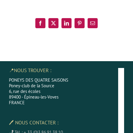
Partagez cet article, Choisissez votre Plateforme!
Facebook
X
LinkedIn
Pinterest
Email
📍NOUS TROUVER :
PONEYS DES QUATRE SAISONS
Poney-club de la Source
6, rue des écoles
89400 - Épineau-les-Voves
FRANCE
🖊 NOUS CONTACTER :
Tél. : + 33 (0)3.86.91.38.10